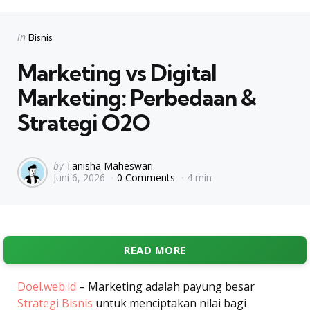
Categories
Posted
in
Bisnis
in
Marketing vs Digital
Marketing: Perbedaan &
Strategi O2O
Posted
by
Tanisha Maheswari
Juni 6, 2026
0 Comments
4 min
by
READ MORE
Doel.web.id
– Marketing adalah payung besar
Strategi Bisnis
untuk menciptakan nilai bagi