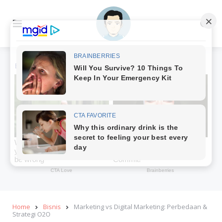
Menu
Se
Home
Bisnis
Marketing vs Digital Marketing: Perbedaan &
Strategi O2O