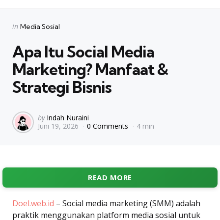
Categories
Posted
in
Media Sosial
in
Apa Itu Social Media
Marketing? Manfaat &
Strategi Bisnis
Posted
by
Indah Nuraini
Juni 19, 2026
0 Comments
4 min
by
READ MORE
Doel.web.id
– Social media marketing (SMM) adalah
praktik menggunakan platform media sosial untuk