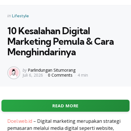
Categories
Posted
in
Lifestyle
in
10 Kesalahan Digital
Marketing Pemula & Cara
Menghindarinya
Posted
by
Parlindungan Situmorang
Juli 6, 2026
0 Comments
4 min
by
READ MORE
Doel.web.id
– Digital marketing merupakan strategi
pemasaran melalui media digital seperti website,