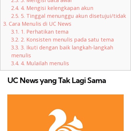
2.4.
4. Mengisi kelengkapan akun
2.5.
5. Tinggal menunggu akun disetujui/tidak
3.
Cara Menulis di UC News
3.1.
1. Perhatikan tema
3.2.
2. Konsisten menulis pada satu tema
3.3.
3. Ikuti dengan baik langkah-langkah
menulis
3.4.
4. Mulailah menulis
UC News yang Tak Lagi Sama