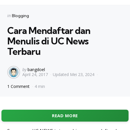
Categories
Posted
in
Blogging
in
Cara Mendaftar dan
Menulis di UC News
Terbaru
Posted
by
bangdoel
April 24, 2017
Updated
Mei 23, 2024
by
1 Comment
4 min
READ MORE