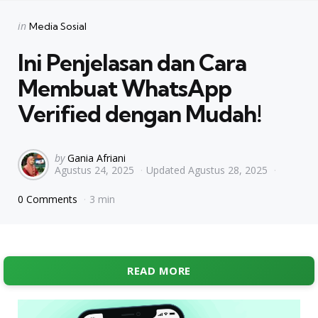
Categories
Posted
in
Media Sosial
in
Ini Penjelasan dan Cara
Membuat WhatsApp
Verified dengan Mudah!
Posted
by
Gania Afriani
Agustus 24, 2025
Updated
Agustus 28, 2025
by
0 Comments
3 min
READ MORE