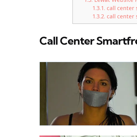
1.3.1.
call center
1.3.2.
call cente
Call Center Smartfr