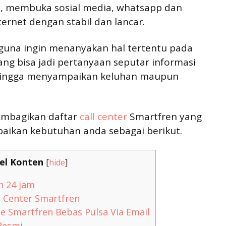
e, membuka sosial media, whatsapp dan
ternet dengan stabil dan lancar.
guna ingin menanyakan hal tertentu pada
ang bisa jadi pertanyaan seputar informasi
t hingga menyampaikan keluhan maupun
membagikan daftar
call center
Smartfren yang
aikan kebutuhan anda sebagai berikut.
el Konten
[
hide
]
n 24 jam
 Center Smartfren
e Smartfren Bebas Pulsa Via Email
Resmi