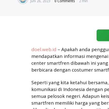
Juni 26, 2023
0 Comments
2 min
by
doel.web.id
– Apakah anda penggun
mendapatkan informasi mengenai k
center smartfren dibawah ini yang
berbicara dengan costumer smartf
Seperti yang kita ketahui bersama
komunikasi di Indonesia dengan 
semua pelosok negeri. Adapun kei
smartfren memiliki harga yang ber