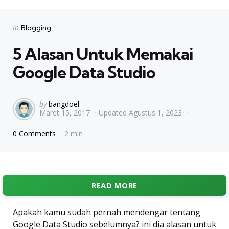
Categories
Posted
in
Blogging
in
5 Alasan Untuk Memakai
Google Data Studio
Posted
by
bangdoel
Maret 15, 2017
Updated
Agustus 1, 2023
by
0 Comments
2 min
READ MORE
Apakah kamu sudah pernah mendengar tentang
Google Data Studio sebelumnya? ini dia alasan untuk