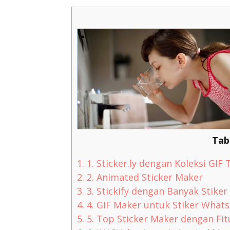
Tab
1.
1. Sticker.ly dengan Koleksi GIF
2.
2. Animated Sticker Maker
3.
3. Stickify dengan Banyak Stiker
4.
4. GIF Maker untuk Stiker What
5.
5. Top Sticker Maker dengan Fit