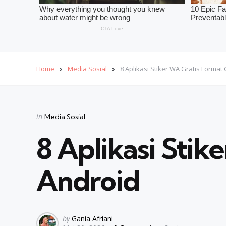
Home
Media Sosial
8 Aplikasi Stiker WA Gratis Format
Categories
Posted
in
Media Sosial
in
8 Aplikasi Stik
Android
Posted
by
Gania Afriani