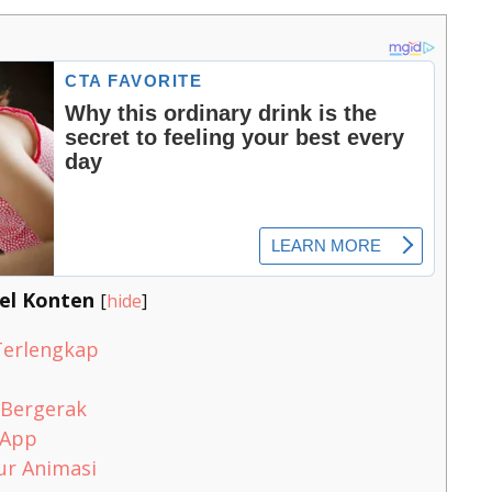
el Konten
[
hide
]
 Terlengkap
 Bergerak
sApp
ur Animasi