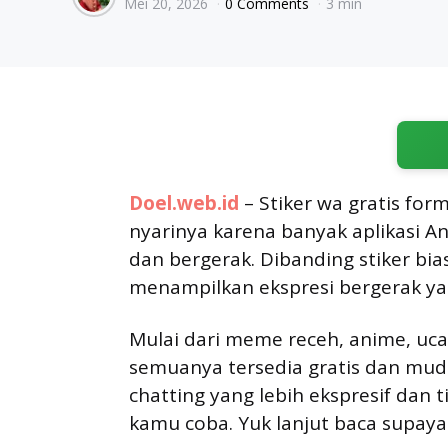
Mei 20, 2026
0 Comments
3 min
by
Doel.web.id
– Stiker wa gratis fo
nyarinya karena banyak aplikasi A
dan bergerak. Dibanding stiker bia
menampilkan ekspresi bergerak ya
Mulai dari meme receh, anime, uca
semuanya tersedia gratis dan mud
chatting yang lebih ekspresif dan t
kamu coba. Yuk lanjut baca supaya t