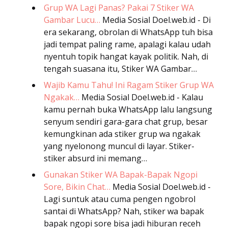
Grup WA Lagi Panas? Pakai 7 Stiker WA
Gambar Lucu…
Media Sosial
Doel.web.id - Di
era sekarang, obrolan di WhatsApp tuh bisa
jadi tempat paling rame, apalagi kalau udah
nyentuh topik hangat kayak politik. Nah, di
tengah suasana itu, Stiker WA Gambar…
Wajib Kamu Tahu! Ini Ragam Stiker Grup WA
Ngakak…
Media Sosial
Doel.web.id - Kalau
kamu pernah buka WhatsApp lalu langsung
senyum sendiri gara-gara chat grup, besar
kemungkinan ada stiker grup wa ngakak
yang nyelonong muncul di layar. Stiker-
stiker absurd ini memang…
Gunakan Stiker WA Bapak-Bapak Ngopi
Sore, Bikin Chat…
Media Sosial
Doel.web.id -
Lagi suntuk atau cuma pengen ngobrol
santai di WhatsApp? Nah, stiker wa bapak
bapak ngopi sore bisa jadi hiburan receh