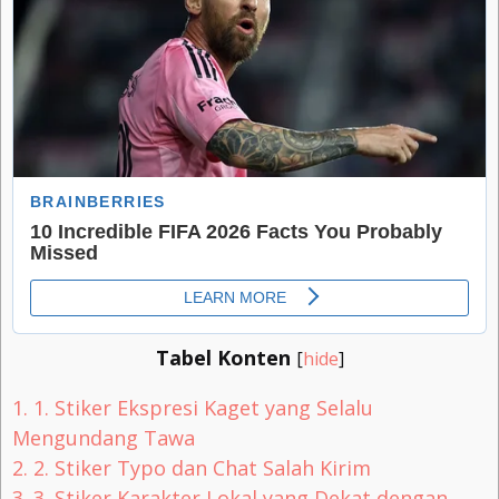
Tabel Konten
[
hide
]
1.
1. Stiker Ekspresi Kaget yang Selalu
Mengundang Tawa
2.
2. Stiker Typo dan Chat Salah Kirim
3.
3. Stiker Karakter Lokal yang Dekat dengan