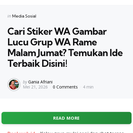
Categories
Posted
in
Media Sosial
in
Cari Stiker WA Gambar
Lucu Grup WA Rame
Malam Jumat? Temukan Ide
Terbaik Disini!
Posted
by
Gania Afriani
Mei 21, 2026
0 Comments
4 min
by
READ MORE