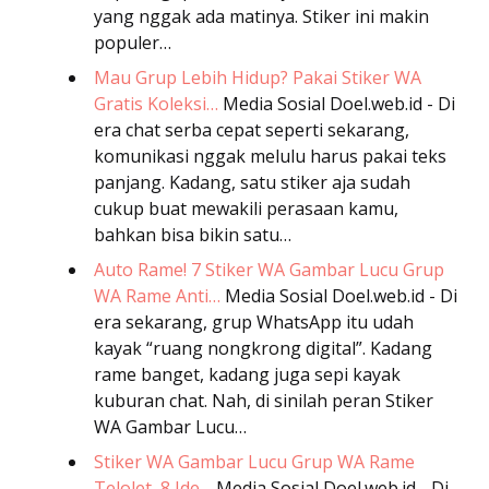
yang nggak ada matinya. Stiker ini makin
populer…
Mau Grup Lebih Hidup? Pakai Stiker WA
Gratis Koleksi…
Media Sosial
Doel.web.id - Di
era chat serba cepat seperti sekarang,
komunikasi nggak melulu harus pakai teks
panjang. Kadang, satu stiker aja sudah
cukup buat mewakili perasaan kamu,
bahkan bisa bikin satu…
Auto Rame! 7 Stiker WA Gambar Lucu Grup
WA Rame Anti…
Media Sosial
Doel.web.id - Di
era sekarang, grup WhatsApp itu udah
kayak “ruang nongkrong digital”. Kadang
rame banget, kadang juga sepi kayak
kuburan chat. Nah, di sinilah peran Stiker
WA Gambar Lucu…
Stiker WA Gambar Lucu Grup WA Rame
Telolet, 8 Ide…
Media Sosial
Doel.web.id - Di