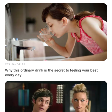
yang susah dilawan. Logatnya santai, ceplas-ceplos,
tapi justru bikin suasana jadi lebih hidup. Nggak
heran kalau sekarang banyak orang cari stiker wa
gambar lucu grup wa rame bahasa betawi buat
dipakai di grup tongkrongan, keluarga, sampai
komunitas game.
Mulai dari kata-kata receh sampai ekspresi khas
anak Betawi, semuanya bisa bikin chat makin pecah
dan penuh balasan ngakak. Nah, kalau kamu
penasaran stiker apa saja yang paling sering dipakai
buat meramaikan grup, lanjut baca artikel ini sampai
habis karena ada banyak rekomendasi unik yang
siap bikin obrolan makin seru!