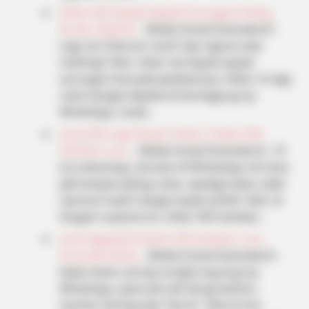
Stiker WA Bapak-Bapak Sarungan Paling
Kocak, Dijamin…
Media Sosial
Doel.web.id -
Lagi cari hiburan receh tapi ngena saat
chatting? Nah, stiker wa bapak bapak
sarungan bisa jadi jawabannya. Stiker ini lagi
rame banget dipakai di berbagai grup
WhatsApp, mulai…
Grup WA Lagi Panas? Pakai 7 Stiker WA
Gambar Lucu…
Media Sosial
Doel.web.id - Di
era sekarang, obrolan di WhatsApp tuh bisa
jadi tempat paling rame, apalagi kalau udah
nyentuh topik hangat kayak politik. Nah, di
tengah suasana itu, Stiker WA Gambar…
Auto Ngakak! 8 Stiker WA Gambar Lucu
Grup WA Rame…
Media Sosial
Doel.web.id -
Kalau Kamu sering nongkrong di grup
WhatsApp, pasti pernah dong ketemu
momen hening tapi “berisi”. Nah di situ