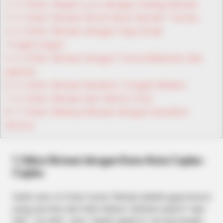
2.
2. Stiker Wajah Lucu dengan Dialog Betawi
3.
3. Stiker Betawi Receh Buat Nyindir Teman
4.
4. Stiker Betawi dengan Gaya Anak
Tongkrongan
5.
4. Stiker Betawi dengan Tema Makanan dan
Jajanan
6.
5. Stiker Betawi Random Tengah Malam
7.
6. Stiker Betawi dari Meme Viral
8.
7. Stiker Bahasa Betawi dengan Karakter
Kartun
1. Stiker Betawi dengan Kata-Kata Ceplas-
Ceplos
Salah satu ciri khas humor Betawi adalah gaya bicara
yang spontan dan blak-blakan. Kalimat seperti “ape
dah”, “ye elah”, atau “ngadi-ngadi lu” sering banget