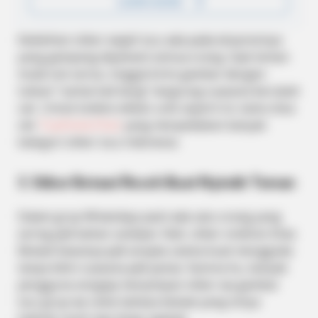
Kelebihan stiker wajah lucu ada pada ekspresinya
yang gampang dipahami semua orang. Saat teman
mulai sok serius, tinggal kirim gambar dengan
tulisan “santai kali bang” langsung suasana berubah
cair. Untuk koleksi editan unik seperti ini, kamu bisa
cek
TopStickerPack
yang menyediakan banyak
kategori stiker lucu Indonesia.
3. Stiker Betawi Receh Buat Nyindir Teman
Dalam grup WhatsApp pasti ada satu orang yang
sering jadi bahan candaan. Nah, stiker sindiran khas
Betawi biasanya jadi senjata utama buat menggoda
tanpa bikin suasana jadi panas. Karena itu, banyak
pengguna sengaja menyimpan stiker wa gambar
lucu grup wa rame bahasa betawi yang isinya