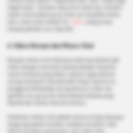
tulisan khas seperti “begimane dah” atau “ampe pagi
kagak kelar”. Semakin absurd isi stikernya, semakin
cepat viral di dalam grup. Buat cari template meme
baru, kamu bisa mampir ke
Imgflip
yang punya
banyak gambar lucu siap edit.
6. Stiker Betawi dari Meme Viral
Banyak meme viral Indonesia akhirnya diubah jadi
stiker dengan sentuhan bahasa Betawi. Ekspresi
tokoh terkenal yang diberi caption logat Jakarta
sering membuat chat jadi lebih hidup. Karena itu,
pengguna WhatsApp sering berburu stiker wa
gambar lucu grup wa rame bahasa betawi yang
diambil dari meme internet terbaru.
Kelebihan meme viral adalah semua orang biasanya
langsung paham konteks candaan tersebut. Saat
dikirim di waktu yang tepat, satu stiker bisa