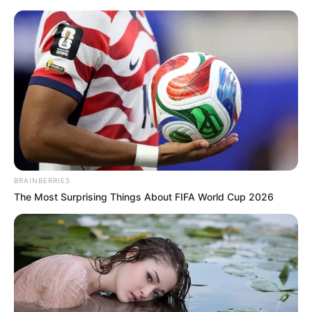
Menu
Se
Home
Media Sosial
Cari Hiburan? Coba Stiker WA Gambar
Lucu Grup WA Rame Bahasa Betawi Ini!