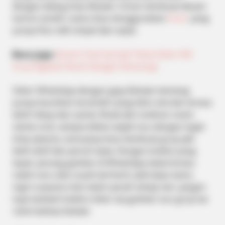
dengan dialog khas Betawi. Untuk membuat desain
kartun sendiri, kamu bisa menggunakan
Fotor
yang
punya fitur edit simpel dan cepat.
Baca juga:
Bosen Chat Garing? Pakai Stiker WA
Grup Ngakak Receh Banget Sekarang!
Stiker WhatsApp dengan gaya Betawi memang
punya keunikan tersendiri yang bikin obrolan terasa
lebih hidup dan santai. Mulai dari sindiran receh,
meme viral, sampai editan wajah lucu dengan logat
khas Jakarta, semuanya bisa membuat grup jadi
lebih aktif dan penuh tawa. Dengan koleksi yang
tepat, perang gambar di WhatsApp bakal terasa
makin seru dan susah berhenti. Jadi kalau kamu
ingin suasana chat makin pecah setiap hari, jangan
lupa tambah koleksi stiker wa gambar lucu grup wa
rame bahasa betawi.