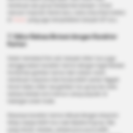
membuat satu grup ketawa bersamaan. Untuk
mencari inspirasi meme baru, kamu bisa lihat koleksi
di
Tenor
yang juga menyediakan banyak GIF lucu.
7. Stiker Bahasa Betawi dengan Karakter
Kartun
Selain memakai foto asli, banyak stiker lucu juga
menggunakan karakter kartun dengan logat Betawi.
Kombinasi gambar kartun dan tulisan receh
membuat suasana chat terasa lebih santai. Nggak
heran kalau stiker wa gambar lucu grup wa rame
bahasa betawi versi kartun cukup populer di
kalangan anak muda.
Biasanya karakter kartun dibuat dengan ekspresi
lebay supaya lebih lucu saat dipakai di grup. Ada
yang marah, ketawa, sampai pura-pura sedih