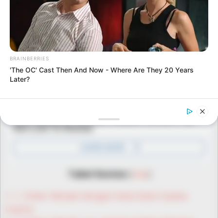
Tabel Konten
[
hide
]
1.
1. Stiker Betawi dengan Kata-Kata Ceplas-
Ceplos