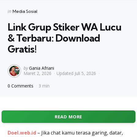
Categories
Posted
in
Media Sosial
in
Link Grup Stiker WA Lucu
& Terbaru: Download
Gratis!
Posted
by
Gania Afriani
Maret 2, 2026
Updated
Juli 5, 2026
by
0 Comments
3 min
READ MORE
Doel.web.id
– Jika chat kamu terasa garing, datar,