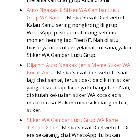
meramaikan chat grup Anda di sini!
Auto Ngakak! 8 Stiker WA Gambar Lucu
Grup WA Rame…
Media Sosial
Doel.web.id -
Kalau Kamu sering nongkrong di grup
WhatsApp, pasti pernah dong ketemu
momen hening tapi “berisi”. Nah di situ
biasanya muncul penyelamat suasana, yakni
Stiker WA Gambar Lucu Grup…
Dijamin Auto Ngakak! Jenis Meme Stiker WA
Kocak Abis…
Media Sosial
doel.web.id - Saat
lagi chat santai, terus tiba-tiba dikirim stiker
yang absurd tapi lucunya kebangetan? Nah,
di situlah kekuatan stiker WA kocak abis
mulai terasa. Bukan cuma sekadar gambar,
stiker…
Stiker WA Gambar Lucu Grup WA Rame
Telolet, 8 Ide…
Media Sosial
Doel.web.id - Di
era sekarang, chat WhatsApp itu bukan