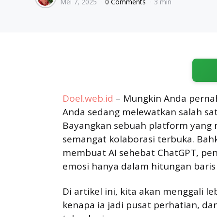
Mei 7, 2025
0 Comments
3 min
by
Doel.web.id
– Mungkin Anda pernah
Anda sedang melewatkan salah satu
Bayangkan sebuah platform yang
semangat kolaborasi terbuka. Bahk
membuat AI sehebat ChatGPT, pen
emosi hanya dalam hitungan baris
Di artikel ini, kita akan menggali 
kenapa ia jadi pusat perhatian, 