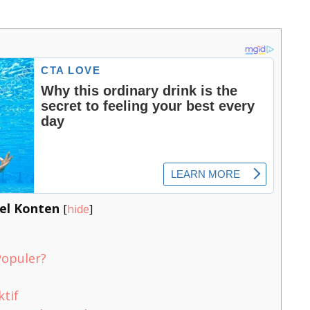
el Konten
[
hide
]
opuler?
ktif