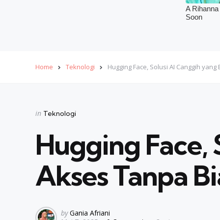
Home
Teknologi
Hugging Face, Solusi AI Canggih yan
Categories
Posted
in
Teknologi
in
Hugging Face, 
Akses Tanpa B
Posted
by
Gania Afriani