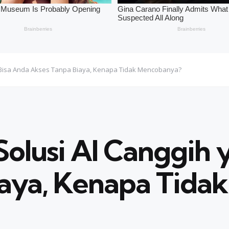
g Bisa Anda Akses Tanpa Biaya, Kenapa Tidak Mencobanya?
Solusi AI Canggih 
iaya, Kenapa Tida