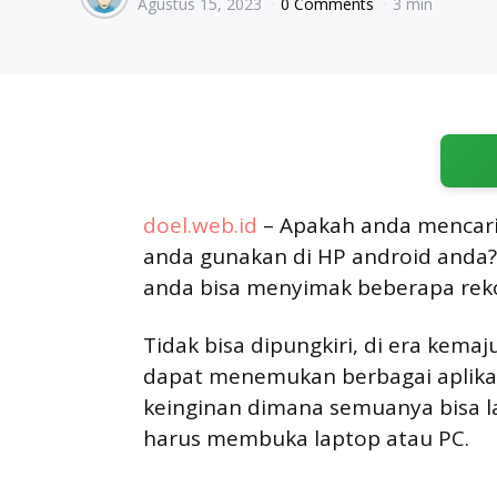
Agustus 15, 2023
0 Comments
3 min
by
doel.web.id
– Apakah anda mencari a
anda gunakan di HP android anda? 
anda bisa menyimak beberapa rek
Tidak bisa dipungkiri, di era kemaj
dapat menemukan berbagai aplik
keinginan dimana semuanya bisa l
harus membuka laptop atau PC.