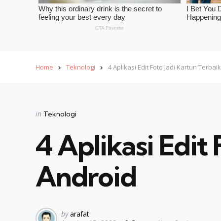
Home
Teknologi
4 Aplikasi Edit Foto Jadi Kartun Terbai
Categories
Posted
in
Teknologi
in
4 Aplikasi Edit 
Android
Posted
by
arafat