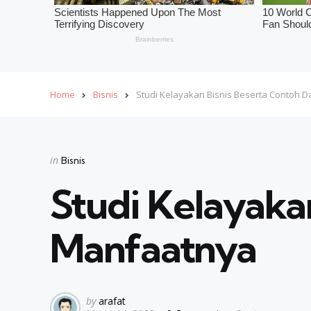
Home
Bisnis
Studi Kelayakan Bisnis Beserta Contoh 
Categories
Posted
in
Bisnis
in
Studi Kelayaka
Manfaatnya
Posted
by
arafat