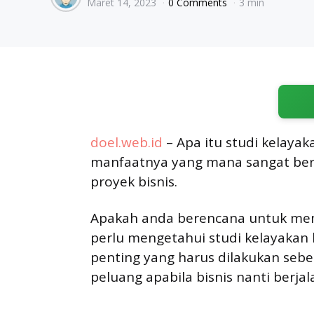
Maret 14, 2023
0 Comments
3 min
by
doel.web.id
– Apa itu studi kelayak
manfaatnya yang mana sangat ber
proyek bisnis.
Apakah anda berencana untuk mem
perlu mengetahui studi kelayakan
penting yang harus dilakukan seb
peluang apabila bisnis nanti berjal