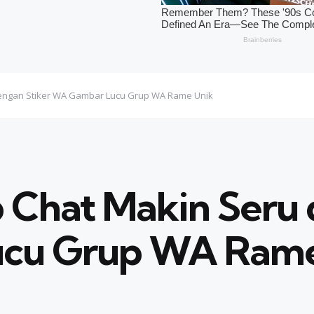
 dengan Stiker WA Gambar Lucu Grup WA Rame Unik
p Chat Makin Seru 
cu Grup WA Rame