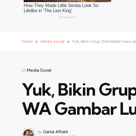
Home
Media Sosial
Yuk, Bikin Grup Chat Makin Seru
Categories
Posted
in
Media Sosial
in
Yuk, Bikin Gru
WA Gambar Lu
Posted
by
Gania Afriani