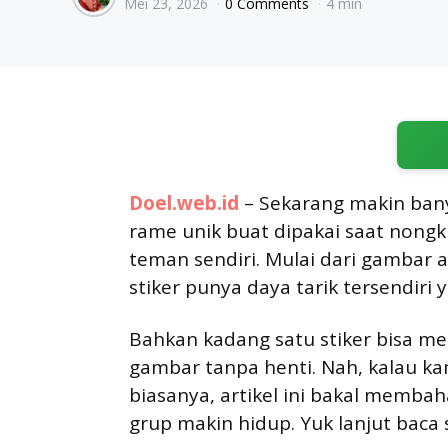
Mei 23, 2026
0 Comments
4 min
by
Doel.web.id
– Sekarang makin bany
rame unik buat dipakai saat nongkr
teman sendiri. Mulai dari gambar 
stiker punya daya tarik tersendiri 
Bahkan kadang satu stiker bisa m
gambar tanpa henti. Nah, kalau kam
biasanya, artikel ini bakal membah
grup makin hidup. Yuk lanjut baca 