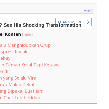
el Konten
[
hide
]
lalu Menghidupkan Grup
kspresi Kocak
Lebay
ikin Teman Kesal Tapi Ketawa
endiri
yang Selalu Viral
 Grup Makin Dekat
ing Dipakai Buat Jahil
in Chat Lebih Hidup