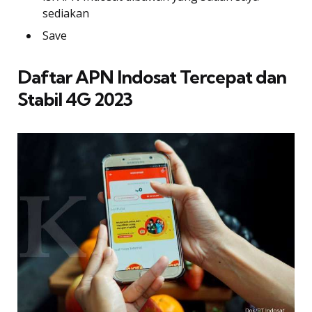
sediakan
Save
Daftar APN Indosat Tercepat dan
Stabil 4G 2023