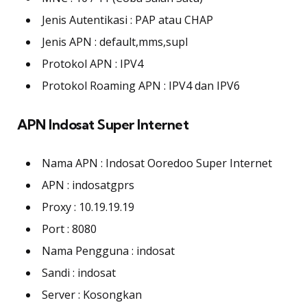
Jenis Autentikasi : PAP atau CHAP
Jenis APN : default,mms,supl
Protokol APN : IPV4
Protokol Roaming APN : IPV4 dan IPV6
APN Indosat Super Internet
Nama APN : Indosat Ooredoo Super Internet
APN : indosatgprs
Proxy : 10.19.19.19
Port : 8080
Nama Pengguna : indosat
Sandi : indosat
Server : Kosongkan