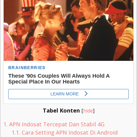
Tabel Konten
[
hide
]
1.
APN Indosat Tercepat Dan Stabil 4G
1.1.
Cara Setting APN Indosat Di Android