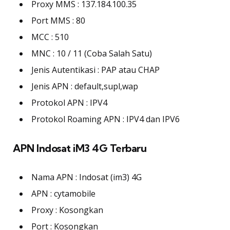
Proxy MMS : 137.184.100.35
Port MMS : 80
MCC : 510
MNC : 10 / 11 (Coba Salah Satu)
Jenis Autentikasi : PAP atau CHAP
Jenis APN : default,supl,wap
Protokol APN : IPV4
Protokol Roaming APN : IPV4 dan IPV6
APN Indosat iM3 4G Terbaru
Nama APN : Indosat (im3) 4G
APN : cytamobile
Proxy : Kosongkan
Port : Kosongkan