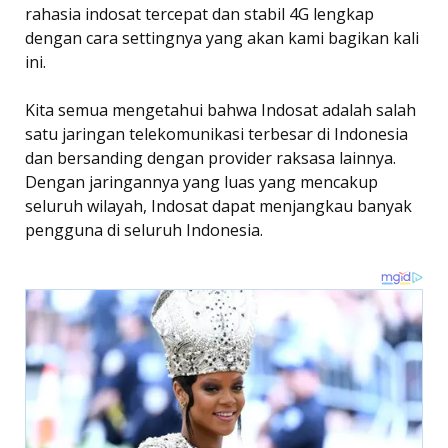
rahasia indosat tercepat dan stabil 4G lengkap
dengan cara settingnya yang akan kami bagikan kali
ini.
Kita semua mengetahui bahwa Indosat adalah salah
satu jaringan telekomunikasi terbesar di Indonesia
dan bersanding dengan provider raksasa lainnya.
Dengan jaringannya yang luas yang mencakup
seluruh wilayah, Indosat dapat menjangkau banyak
pengguna di seluruh Indonesia.