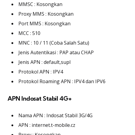
MMSC : Kosongkan
Proxy MMS : Kosongkan
Port MMS : Kosongkan
MCC : 510
MNC : 10 / 11 (Coba Salah Satu)
Jenis Autentikasi : PAP atau CHAP
Jenis APN : default,supl
Protokol APN : IPV4
Protokol Roaming APN : IPV4 dan IPV6
APN Indosat Stabil 4G+
Nama APN : Indosat Stabil 3G/4G
APN : internet.t-mobile.cz
Proxy : Kosongkan