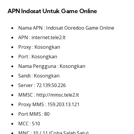
APN Indosat Untuk Game Online
Nama APN : Indosat Ooredoo Game Online
APN : internet.tele2.lt
Proxy : Kosongkan
Port : Kosongkan
Nama Pengguna : Kosongkan
Sandi : Kosongkan
Server : 72.139.50.226
MMSC : http://mmsc.tele2.lt
Proxy MMS : 159.203.13.121
Port MMS : 80
MCC : 510
MNC : 10 / 11 (Coba Salah Satu)