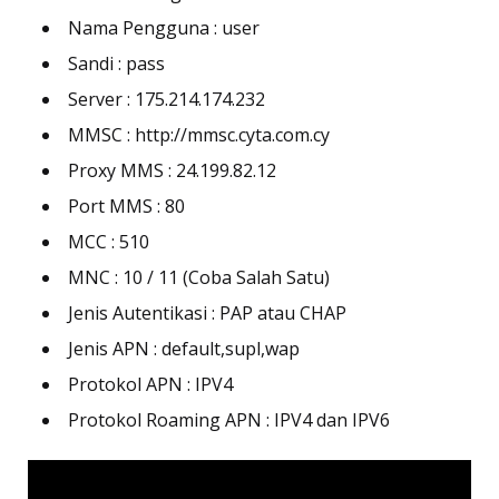
Nama Pengguna : user
Sandi : pass
Server : 175.214.174.232
MMSC : http://mmsc.cyta.com.cy
Proxy MMS : 24.199.82.12
Port MMS : 80
MCC : 510
MNC : 10 / 11 (Coba Salah Satu)
Jenis Autentikasi : PAP atau CHAP
Jenis APN : default,supl,wap
Protokol APN : IPV4
Protokol Roaming APN : IPV4 dan IPV6