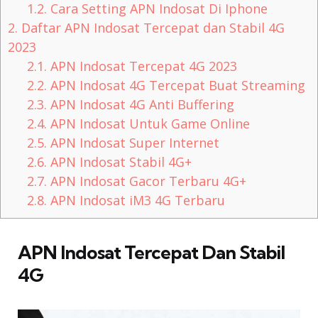
1.2.
Cara Setting APN Indosat Di Iphone
2.
Daftar APN Indosat Tercepat dan Stabil 4G
2023
2.1.
APN Indosat Tercepat 4G 2023
2.2.
APN Indosat 4G Tercepat Buat Streaming
2.3.
APN Indosat 4G Anti Buffering
2.4.
APN Indosat Untuk Game Online
2.5.
APN Indosat Super Internet
2.6.
APN Indosat Stabil 4G+
2.7.
APN Indosat Gacor Terbaru 4G+
2.8.
APN Indosat iM3 4G Terbaru
APN Indosat Tercepat Dan Stabil
4G