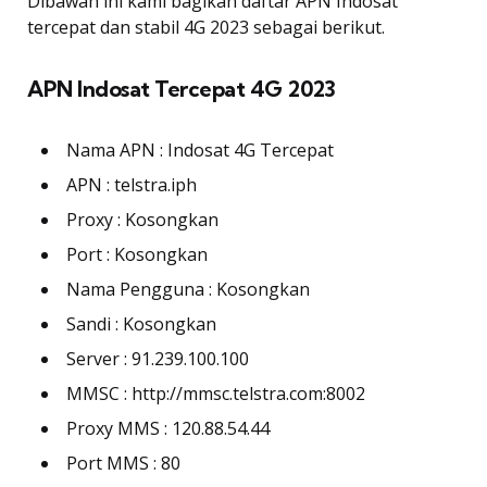
Dibawah ini kami bagikan daftar APN Indosat
tercepat dan stabil 4G 2023 sebagai berikut.
APN Indosat Tercepat 4G 2023
Nama APN : Indosat 4G Tercepat
APN : telstra.iph
Proxy : Kosongkan
Port : Kosongkan
Nama Pengguna : Kosongkan
Sandi : Kosongkan
Server : 91.239.100.100
MMSC : http://mmsc.telstra.com:8002
Proxy MMS : 120.88.54.44
Port MMS : 80