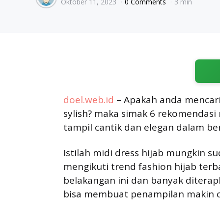
Oktober 11, 2023
0 Comments
3 min
by
doel.web.id
– Apakah anda mencari 
sylish? maka simak 6 rekomendasi
tampil cantik dan elegan dalam be
Istilah midi dress hijab mungkin su
mengikuti trend fashion hijab terb
belakangan ini dan banyak diterapk
bisa membuat penampilan makin c