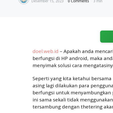
Desember 15, 2023
0 Comments
3 min
by
doel.web.id
– Apakah anda mencari 
berfungsi di HP android, maka anda
menyimak solusi cara mengatasiny
Seperti yang kita ketahui bersama
asing lagi dilakukan para pengguna
berfungsi untuk menyambungkan pe
ini sama sekali tidak menggunaka
tersambung dengan thetering akan