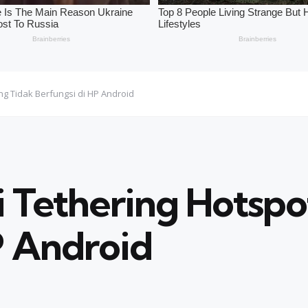
g Tidak Berfungsi di HP Android
 Tethering Hotspo
P Android