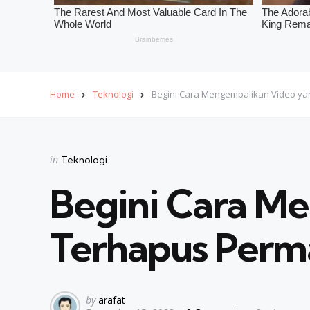
Home
Teknologi
Begini Cara Mengembalikan Video ya
Categories
Posted
in
Teknologi
in
Begini Cara M
Terhapus Perm
Posted
by
arafat