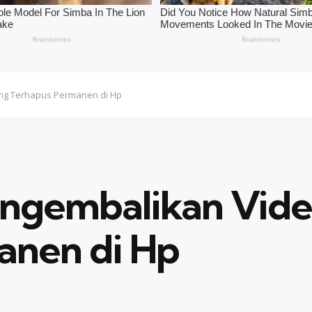
ng Terhapus Permanen di Hp
engembalikan Vid
anen di Hp