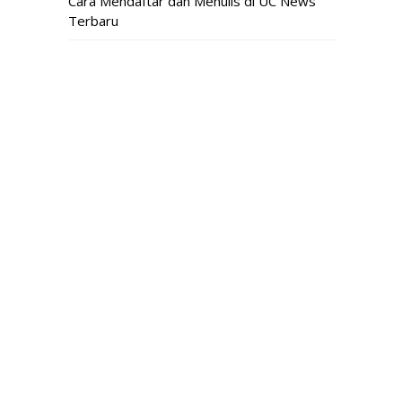
Cara Mendaftar dan Menulis di UC News
Terbaru