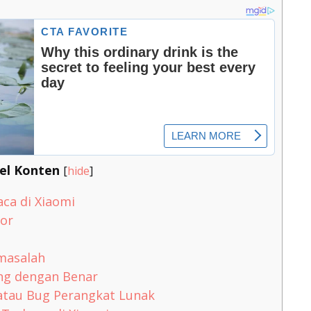
el Konten
[
hide
]
ca di Xiaomi
tor
masalah
ang dengan Benar
atau Bug Perangkat Lunak