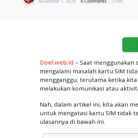
November 1, 2024
0 Comments
3 min
by
Doel.web.id
– Saat menggunakan s
mengalami masalah kartu SIM tidak 
mengganggu, terutama ketika kit
melakukan komunikasi atau aktivita
Nah, dalam artikel ini, kita akan
untuk mengatasi kartu SIM tidak te
ulasannya di bawah ini.