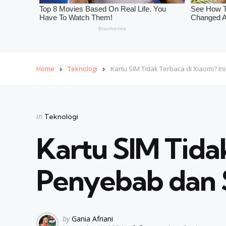
Home
Teknologi
Kartu SIM Tidak Terbaca di Xiaomi? I
Categories
Posted
in
Teknologi
in
Kartu SIM Tidak
Penyebab dan 
Posted
by
Gania Afriani