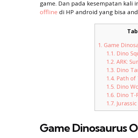
game. Dan pada kesempatan kali 
offline
di HP android yang bisa and
Tab
1.
Game Dinosau
1.1.
Dino Sq
1.2.
ARK: Sur
1.3.
Dino Ta
1.4.
Path of 
1.5.
Dino Wo
1.6.
Dino T-
1.7.
Jurassic
Game Dinosaurus Of