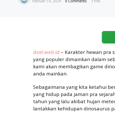
Februari 14, 2024
0 Comments
3 min
by
doel.web.id
– Karakter hewan pra s
yang populer dimainkan dalam seb
kami akan membagikan game dinosa
anda mainkan.
Sebagaimana yang kita ketahui b
yang hidup pada jaman pra sejarah
tahun yang lalu akibat hujan met
lantakkan kehidupan dinosaurus p