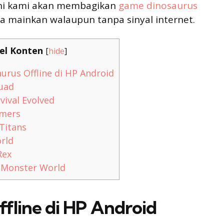
ini kami akan membagikan
game dinosaurus
a mainkan walaupun tanpa sinyal internet.
el Konten
[
hide
]
rus Offline di HP Android
uad
vival Evolved
mers
Titans
rld
Rex
 Monster World
fline di HP Android