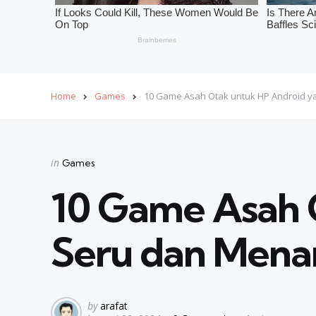
Home
Games
10 Game Asah Otak untuk HP Android 
Categories
Posted
in
Games
in
10 Game Asah 
Seru dan Mena
Posted
by
arafat