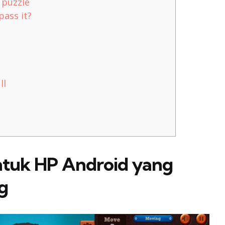
 puzzle
pass it?
ll
tuk HP Android yang
g