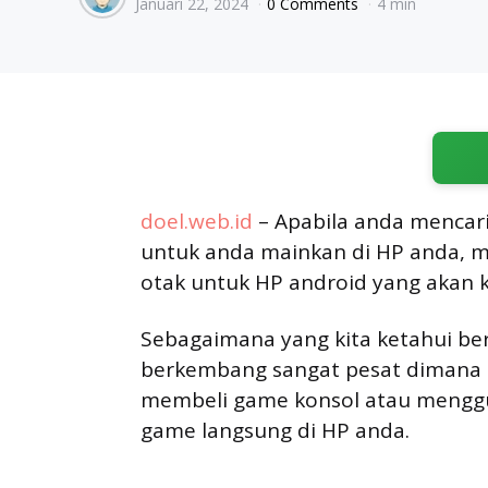
Januari 22, 2024
0 Comments
4 min
by
doel.web.id
– Apabila anda mencar
untuk anda mainkan di HP anda, 
otak untuk HP android yang akan ka
Sebagaimana yang kita ketahui be
berkembang sangat pesat dimana u
membeli game konsol atau menggu
game langsung di HP anda.