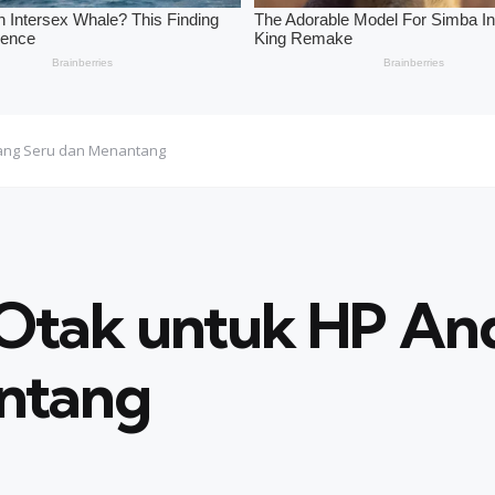
yang Seru dan Menantang
Otak untuk HP An
ntang