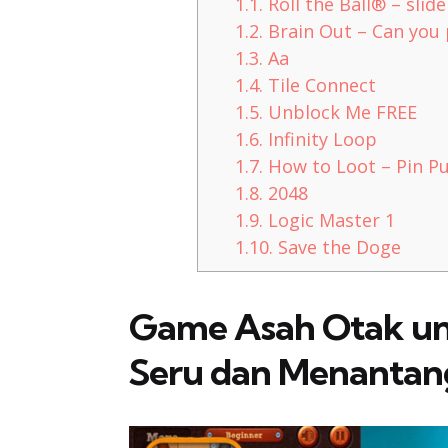
1.1.
Roll the Ball® – slide
1.2.
Brain Out – Can you 
1.3.
Aa
1.4.
Tile Connect
1.5.
Unblock Me FREE
1.6.
Infinity Loop
1.7.
How to Loot – Pin Pu
1.8.
2048
1.9.
Logic Master 1
1.10.
Save the Doge
Game Asah Otak un
Seru dan Menantan