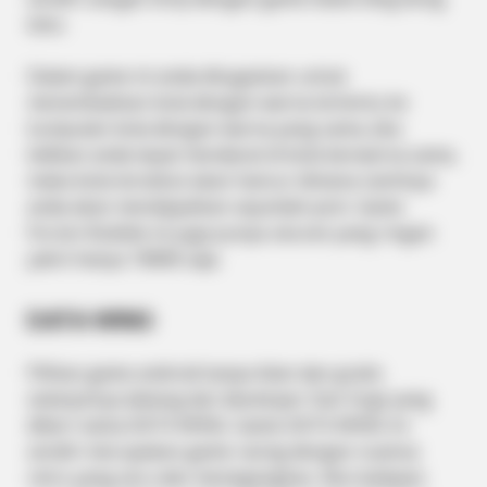
dulu.
Dalam game ini anda ditugaskan untuk
menembakkan bola dengan warna tertentu ke
kumpulan bola dengan warna yang sama. Jika
bidikan anda tepat mendarat di bola berwarna sama,
maka bola tersebut akan hancur dimana nantinya
anda akan mendapatkan sejumlah poin. Game
Forzen Bubble ini juga punya ukuran yang ringan
yakni hanya 7.8MB saja.
DATA WING
Pilihan game android tanpa iklan dan gratis
selanjutnya datang dari developer Dan Vogt yang
diberi nama DATA WING. Game DATA WING ini
sendiri merupakan game racing dengan nuansa
retro yang seru dan menegangkan. Aksi balapan