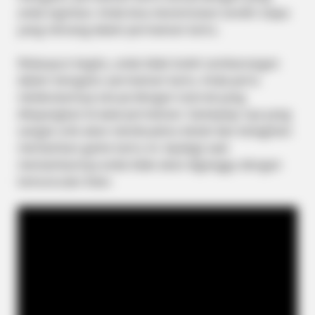
anda inginkan. Anda bisa menentukan sendiri siapa
yang menang dalam permainan kartu.
Walaupun begitu, anda tidak boleh sembarangan
dalam mengatur permainan kartu. Anda perlu
melakukannya sesuai dengan tutorial yang
ditayangkan di awal permainan. Gameplay-nya yang
sangat unik akan membuatmu betah dan ketagihan
memainkan game kartu ini. Apalagi saat
memainkannya anda tidak akan diganggu dengan
kemunculan iklan.