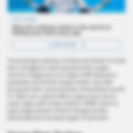
Sesuai dengan judulnya, di dalam permainan ini anda
perlu menggeser balok yang berisikan angka
tertentu hingga tersusun angka 2048. Walaupun
gameplay-nya terlihat sangat mudah, tapi tidak
jarang permain cukup kesulitan memecahkan puzzle
ini. Selain seru, game 2048 ini juga punya ukuran
yang ringan yakni hanya sebesar 2.8MB. Game ini
juga sangat populer dimainin dengan jumlah
downloadernya mencapai angka 10 juta lebih.