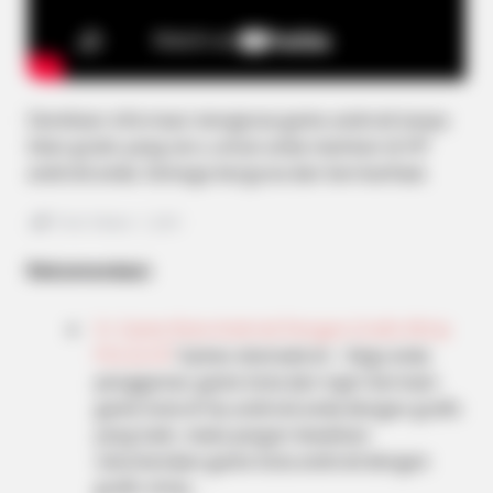
Demikian informasi mengenai game android tanpa
iklan gratis yang seru untuk anda mainkan di HP
android anda. Semoga berguna dan bermanfaat.
Post Views:
1,204
Rekomendasi:
5+ Game Bola Android Dengan Grafis Mirip
PS3 di HP
Games
doel.web.id – Bagi anda
penggemar game bola dan ingin bermain
game bola di Hp android anda dengan grafis
yang baik, maka jangan lewatkan
rekomendasi game bola android dengan
grafis mirip…