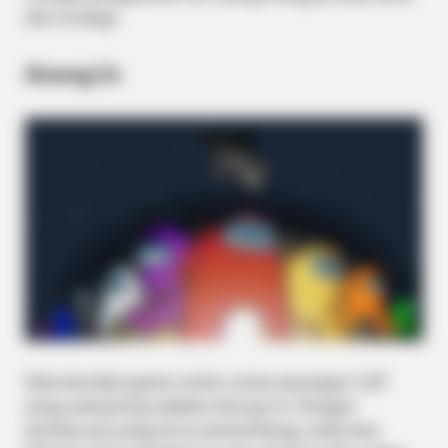
dan strategi.
Among Us
Rekomendasi game online untuk pasangan LDR
yang selanjutnya adalah Among Us. Dengan
pembaruan yang terus berkembang, anda bisa