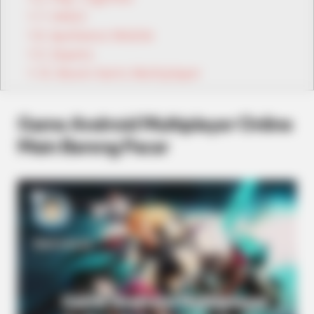
1.7.
HAGO
1.8.
AyoDance Mobile
1.9.
Zepeto
1.10.
Boom Karts Multiplayer
Game Android Multiplayer Online
Main Bareng Pacar