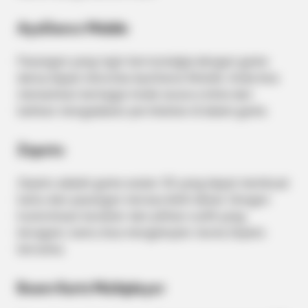
AyoDance Mobile
Pasangan yang ingin bernostalgia dengan game
dansa dapat mencoba AyoDance Mobile. Anda bisa
memainkan berbagai mode secara online dan
bahkan mengadakan pernikahan di dalam game.
Zepeto
Zepeto adalah game avatar 3D yang dapat membuat
kamu dan pasangan merasa lebih dekat. Dengan
kustomisasi karakter dan pilihan outfit yang
beragam, kamu bisa mengeksplor dunia Zepeto
bersama.
Boom Karts Multiplayer