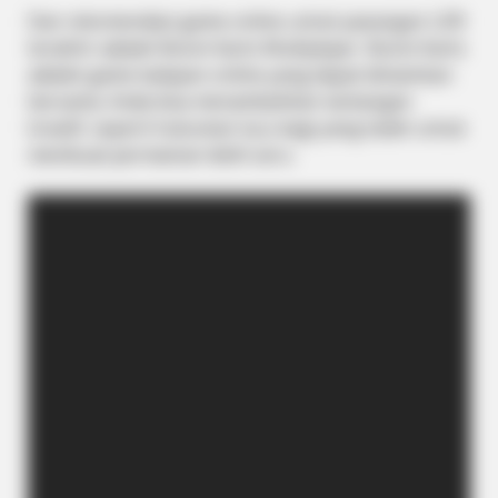
Dan rekomendasi game online untuk pasangan LDR
terakhir adalah Boom Karts Multiplayer. Boom Karts
adalah game balapan online yang dapat dimainkan
bersama. Anda bisa menambahkan tantangan
kreatif, seperti hukuman lucu bagi yang kalah untuk
membuat permainan lebih seru.