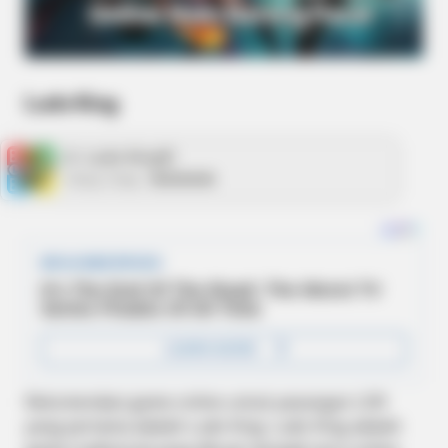
Ludo King
Ludo King®
Price:
Free
Rekomendasi game online untuk pasangan LDR
yang pertama adalah Ludo King. Ludo King adalah