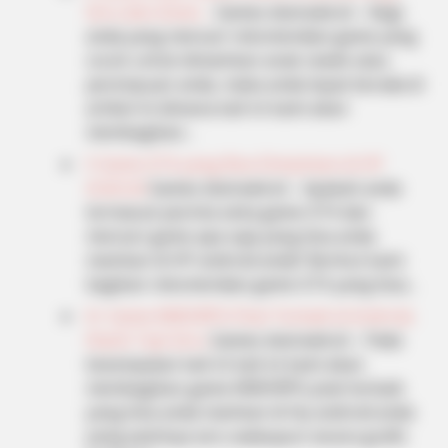
Seru dan Aman…
Games
doel.web.id – Bagi
anda yang mencari rekomendasi game yang
cocok untuk dimainkan anak cewek atau
perempuan anda, maka anda tepat berada di
artikel ini dimana kali ini kami akan
membagikan…
5 Game GTA yang Bisa Dimainkan di HP
Android
Games
doel.web.id – Apakah anda
termasuk pecinta setia game GTA dan
mencari game apa saja yang bisa anda
mainkan di HP android anda? Berikut kami
bagikan rekomendasi game GTA yang bisa…
6+ Game MMORPG Pixel Terbaik di Android,
Klasik Tapi Seru
Games
doel.web.id – Pada
kesempatan kali ini kali ini kami akan
membagikan game MMORPG pixel terbaik
yang bisa anda mainkan di Hp android anda
yang pastinya seru walaupun secara grafis