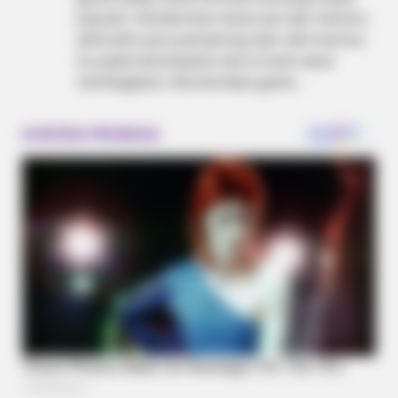
populer memberikan keseruan dan memicu
adrenalin para pemainnya dan oleh karena
itu pada kesempatan kali ini kami akan
membagikan rekomendasi game…