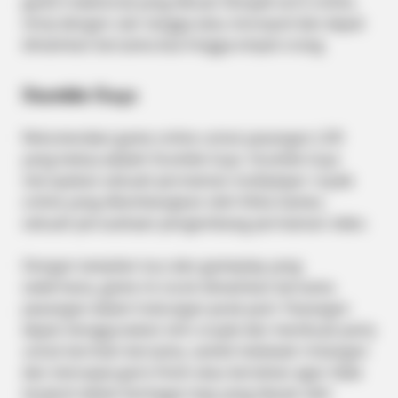
game tradisional yang dibuat menjadi versi online,
mirip dengan ular tangga atau monopoli dan dapat
dimainkan bersama dua hingga empat orang.
Stumble Guys
Rekomendasi game online untuk pasangan LDR
yang kedua adalah Stumble Guys. Stumble Guys
merupakan sebuah permainan multiplayer royale
online yang dikembangkan oleh Kitka Games,
sebuah perusahaan pengembang permainan video.
Dengan tampilan lucu dan gameplay yang
sederhana, game ini cocok dimainkan bersama
pasangan dalam hubungan jarak jauh. Pasangan
dapat menggunakan skin couple dan membuat party
untuk bermain bersama, sambil melewati rintangan
dan mencapai garis finish atau bertahan agar tidak
terjatuh dalam berbagai map yang diacak oleh