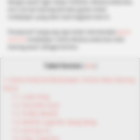
dengan pacar agar tetap romantis, dimana anda bisa
seru-seruan bareng bermain game online
multiplayer yang akan kami bagikan kali ini.
Penasaran? langsung saja simak rekomendasi
game
android
multiplayer online dimana anda bisa main
bareng pacar sebagai berikut.
Tabel Konten
[
hide
]
1.
Game Android Multiplayer Online Main Bareng
Pacar
1.1.
Ludo King
1.2.
Stumble Guys
1.3.
PUBG Mobile
1.4.
Mobile Legends: Bang Bang
1.5.
Among Us
1.6.
Play Together