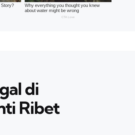
al di
i Ribet