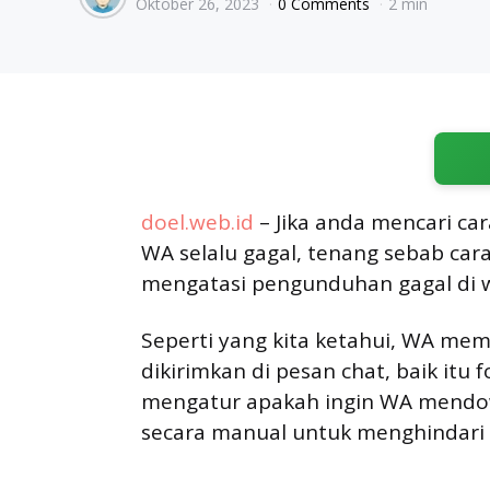
Oktober 26, 2023
0 Comments
2 min
by
doel.web.id
– Jika anda mencari ca
WA selalu gagal, tenang sebab ca
mengatasi pengunduhan gagal di 
Seperti yang kita ketahui, WA mem
dikirimkan di pesan chat, baik it
mengatur apakah ingin WA mendow
secara manual untuk menghindari