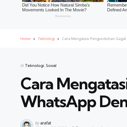
Home
Teknologi
Cara Mengatasi Pengunduhan Gagal 
Categories
Posted
in
Teknologi
Sosial
in
Cara Mengatas
WhatsApp Deng
Posted
by
arafat