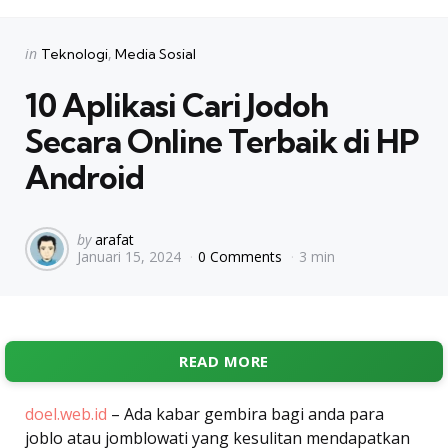
Categories
Posted
in
Teknologi
Media Sosial
in
10 Aplikasi Cari Jodoh
Secara Online Terbaik di HP
Android
Posted
by
arafat
Januari 15, 2024
0 Comments
3 min
by
READ MORE
doel.web.id
– Ada kabar gembira bagi anda para
joblo atau jomblowati yang kesulitan mendapatkan