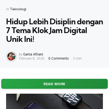
Categories
Posted
in
Teknologi
in
Hidup Lebih Disiplin dengan
7 Tema Klok Jam Digital
Unik Ini!
Posted
by
Gania Afriani
Februari 8, 2026
0 Comments
3 min
by
READ MORE