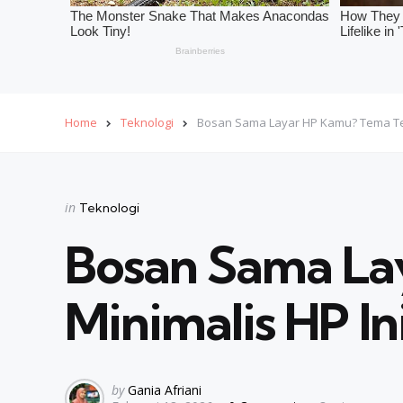
Home
Teknologi
Bosan Sama Layar HP Kamu? Tema Tema 
Categories
Posted
in
Teknologi
in
Bosan Sama La
Minimalis HP Ini
Posted
by
Gania Afriani