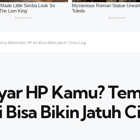
Minimalis HP Ini Bisa Bikin Jatuh Cinta Lagi
yar HP Kamu? Te
 Bisa Bikin Jatuh C