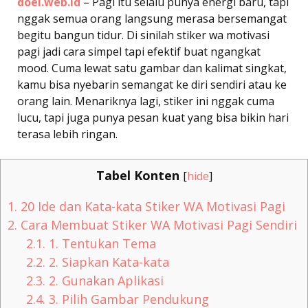
doel.web.id
– Pagi itu selalu punya energi baru, tapi
nggak semua orang langsung merasa bersemangat
begitu bangun tidur. Di sinilah stiker wa motivasi
pagi jadi cara simpel tapi efektif buat ngangkat
mood. Cuma lewat satu gambar dan kalimat singkat,
kamu bisa nyebarin semangat ke diri sendiri atau ke
orang lain. Menariknya lagi, stiker ini nggak cuma
lucu, tapi juga punya pesan kuat yang bisa bikin hari
terasa lebih ringan.
Tabel Konten
[
hide
]
1.
20 Ide dan Kata-kata Stiker WA Motivasi Pagi
2.
Cara Membuat Stiker WA Motivasi Pagi Sendiri
2.1.
1. Tentukan Tema
2.2.
2. Siapkan Kata-kata
2.3.
2. Gunakan Aplikasi
2.4.
3. Pilih Gambar Pendukung