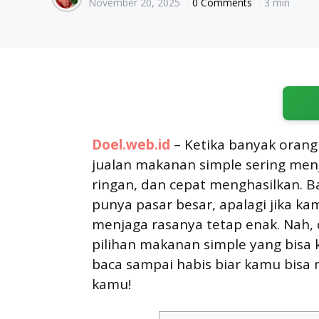
November 20, 2025
0 Comments
3 min
by
Doel.web.id
– Ketika banyak orang 
jualan makanan simple sering men
ringan, dan cepat menghasilkan. 
punya pasar besar, apalagi jika 
menjaga rasanya tetap enak. Nah,
pilihan makanan simple yang bisa 
baca sampai habis biar kamu bis
kamu!