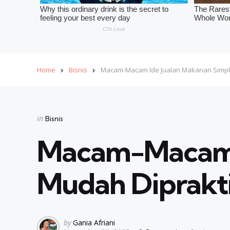
Home
Bisnis
Macam-Macam Ide Jualan Makanan Simpl
Categories
Posted
in
Bisnis
in
Macam-Macam I
Mudah Diprakt
Posted
by
Gania Afriani