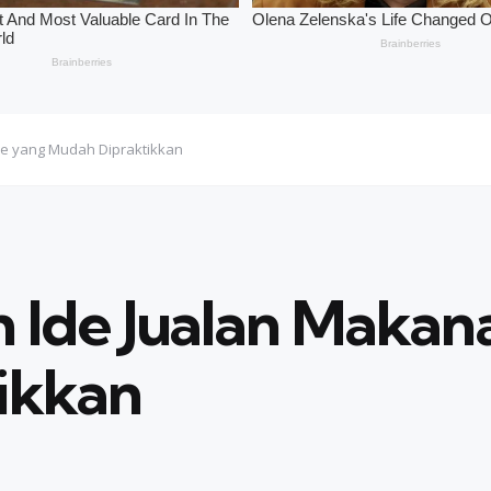
e yang Mudah Dipraktikkan
de Jualan Makana
ikkan