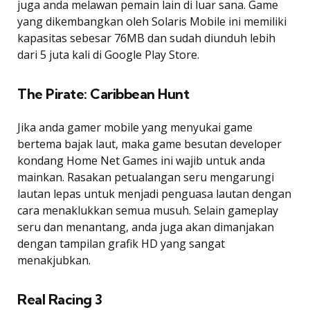
juga anda melawan pemain lain di luar sana. Game
yang dikembangkan oleh Solaris Mobile ini memiliki
kapasitas sebesar 76MB dan sudah diunduh lebih
dari 5 juta kali di Google Play Store.
The Pirate: Caribbean Hunt
Jika anda gamer mobile yang menyukai game
bertema bajak laut, maka game besutan developer
kondang Home Net Games ini wajib untuk anda
mainkan. Rasakan petualangan seru mengarungi
lautan lepas untuk menjadi penguasa lautan dengan
cara menaklukkan semua musuh. Selain gameplay
seru dan menantang, anda juga akan dimanjakan
dengan tampilan grafik HD yang sangat
menakjubkan.
Real Racing 3