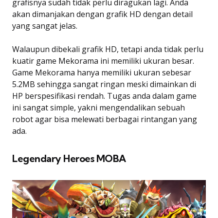
grafisnya sudah tidak perlu diragukan lagi. Anda
akan dimanjakan dengan grafik HD dengan detail
yang sangat jelas.
Walaupun dibekali grafik HD, tetapi anda tidak perlu
kuatir game Mekorama ini memiliki ukuran besar.
Game Mekorama hanya memiliki ukuran sebesar
5.2MB sehingga sangat ringan meski dimainkan di
HP berspesifikasi rendah. Tugas anda dalam game
ini sangat simple, yakni mengendalikan sebuah
robot agar bisa melewati berbagai rintangan yang
ada.
Legendary Heroes MOBA