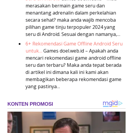
merasakan bermain game seru dan
menantang adrenalin dalam perkelahian
secara sehat? maka anda wajib mencoba
pilihan game tinju terpopuler 2024 yang
seru di Android. Sesuai dengan namanya,…
6+ Rekomendasi Game Offline Android Seru
untuk…
Games
doel.web.id – Apakah anda
mencari rekomendasi game android offline
seru dan terbaru? Maka anda tepat berada
di artikel ini dimana kali ini kami akan
membagikan beberapa rekomendasi game
yang pastinya…