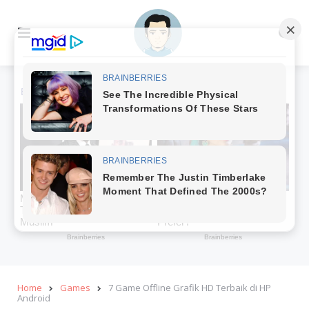
Menu
Se
Home
Games
7 Game Offline Grafik HD Terbaik di HP
Android