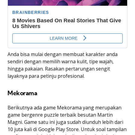
Anda bisa mulai dengan membuat karakter anda
sendiri dengan memilih warna kulit, tipe wajah,
hingga pakaian. Rasakan pertarungan sengit
layaknya para petinju profesional.
Mekorama
Berikutnya ada game Mekorama yang merupakan
game bergenre puzzle terbaik besutan Martin
Magni. Game satu ini juga sudah diunduh lebih dari
10 juta kali di Google Play Store. Untuk soal tampilan