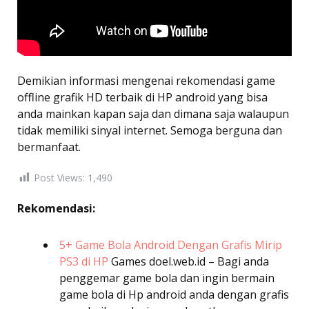
Demikian informasi mengenai rekomendasi game
offline grafik HD terbaik di HP android yang bisa
anda mainkan kapan saja dan dimana saja walaupun
tidak memiliki sinyal internet. Semoga berguna dan
bermanfaat.
Post Views:
1,490
Rekomendasi:
5+ Game Bola Android Dengan Grafis Mirip
PS3 di HP
Games
doel.web.id – Bagi anda
penggemar game bola dan ingin bermain
game bola di Hp android anda dengan grafis