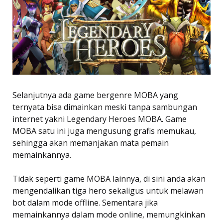
Selanjutnya ada game bergenre MOBA yang
ternyata bisa dimainkan meski tanpa sambungan
internet yakni Legendary Heroes MOBA. Game
MOBA satu ini juga mengusung grafis memukau,
sehingga akan memanjakan mata pemain
memainkannya.
Tidak seperti game MOBA lainnya, di sini anda akan
mengendalikan tiga hero sekaligus untuk melawan
bot dalam mode offline. Sementara jika
memainkannya dalam mode online, memungkinkan