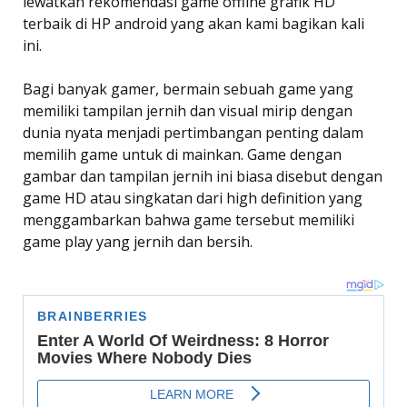
lewatkan rekomendasi game offline grafik HD
terbaik di HP android yang akan kami bagikan kali
ini.
Bagi banyak gamer, bermain sebuah game yang
memiliki tampilan jernih dan visual mirip dengan
dunia nyata menjadi pertimbangan penting dalam
memilih game untuk di mainkan. Game dengan
gambar dan tampilan jernih ini biasa disebut dengan
game HD atau singkatan dari high definition yang
menggambarkan bahwa game tersebut memiliki
game play yang jernih dan bersih.