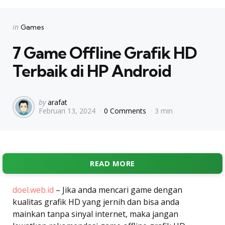
Categories
Posted
in
Games
in
7 Game Offline Grafik HD
Terbaik di HP Android
Posted
by
arafat
Februari 13, 2024
0 Comments
3 min
by
READ MORE
doel.web.id
– Jika anda mencari game dengan
kualitas grafik HD yang jernih dan bisa anda
mainkan tanpa sinyal internet, maka jangan