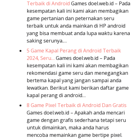
Terbaik di Android
Games
doel.web.id – Pada
kesempatan kali ini kami akan membagikan
game pertanian dan peternakan seru
terbaik untuk anda mainkan di HP android
yang bisa membuat anda lupa waktu karena
saking serunya.…
5 Game Kapal Perang di Android Terbaik
2024, Seru…
Games
doel.web.id – Pada
kesempatan kali ini kami akan membagikan
rekomendasi game seru dan menegangkan
bertema kapal yang jangan sampai anda
lewatkan. Berikut kami berikan daftar game
kapal perang di android…
8 Game Pixel Terbaik di Android Dan Gratis
Games
doel.web.id – Apakah anda mencari
game dengan grafis sederhana tetapi seru
untuk dimainkan, maka anda harus
mencoba memainkan game bertipe pixel.