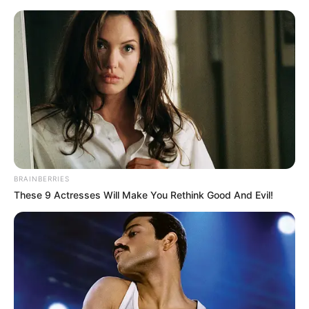
Menu
Se
Home
Games
7 Rekomendasi Game Augmented Reality
Terbaik di HP