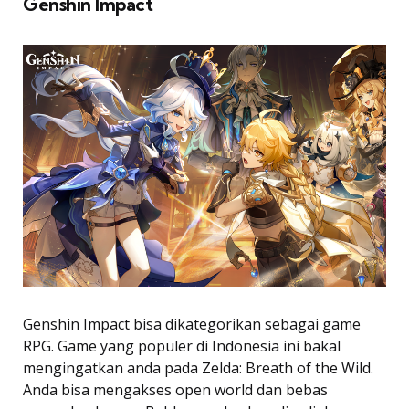
Genshin Impact
Genshin Impact bisa dikategorikan sebagai game
RPG. Game yang populer di Indonesia ini bakal
mengingatkan anda pada Zelda: Breath of the Wild.
Anda bisa mengakses open world dan bebas