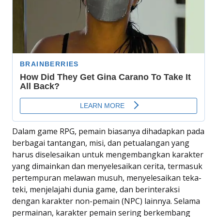
Dalam game RPG, pemain biasanya dihadapkan pada
berbagai tantangan, misi, dan petualangan yang
harus diselesaikan untuk mengembangkan karakter
yang dimainkan dan menyelesaikan cerita, termasuk
pertempuran melawan musuh, menyelesaikan teka-
teki, menjelajahi dunia game, dan berinteraksi
dengan karakter non-pemain (NPC) lainnya. Selama
permainan, karakter pemain sering berkembang