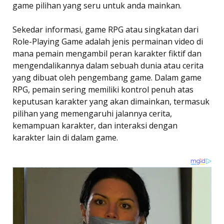
game pilihan yang seru untuk anda mainkan.
Sekedar informasi, game RPG atau singkatan dari
Role-Playing Game adalah jenis permainan video di
mana pemain mengambil peran karakter fiktif dan
mengendalikannya dalam sebuah dunia atau cerita
yang dibuat oleh pengembang game. Dalam game
RPG, pemain sering memiliki kontrol penuh atas
keputusan karakter yang akan dimainkan, termasuk
pilihan yang memengaruhi jalannya cerita,
kemampuan karakter, dan interaksi dengan
karakter lain di dalam game.