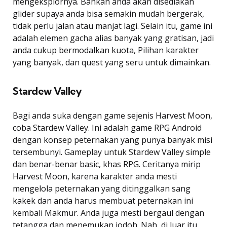
mengeksplornya. Bahkan anda akan disediakan
glider supaya anda bisa semakin mudah bergerak,
tidak perlu jalan atau manjat lagi. Selain itu, game ini
adalah elemen gacha alias banyak yang gratisan, jadi
anda cukup bermodalkan kuota, Pilihan karakter
yang banyak, dan quest yang seru untuk dimainkan.
Stardew Valley
Bagi anda suka dengan game sejenis Harvest Moon,
coba Stardew Valley. Ini adalah game RPG Android
dengan konsep peternakan yang punya banyak misi
tersembunyi. Gameplay untuk Stardew Valley simple
dan benar-benar basic, khas RPG. Ceritanya mirip
Harvest Moon, karena karakter anda mesti
mengelola peternakan yang ditinggalkan sang
kakek dan anda harus membuat peternakan ini
kembali Makmur. Anda juga mesti bergaul dengan
tetangga dan menemukan jodoh. Nah, di luar itu,