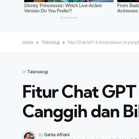
Home
Teknologi
Fitur Chat GPT 4: Kecerdasan AI yang
Categories
Posted
in
Teknologi
in
Fitur Chat GPT
Canggih dan B
Posted
by
Gania Afriani