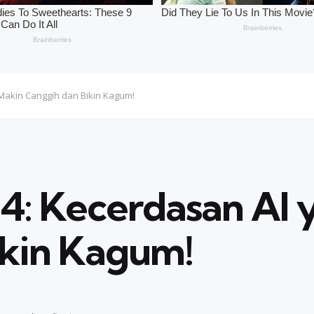
 Makin Canggih dan Bikin Kagum!
 4: Kecerdasan AI
ikin Kagum!