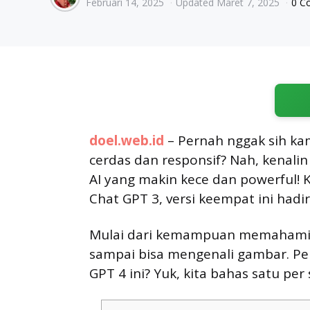
Februari 14, 2025
Updated
Maret 7, 2025
0 C
by
doel.web.id
– Pernah nggak sih ka
cerdas dan responsif? Nah, kenalin 
AI yang makin kece dan powerful!
Chat GPT 3, versi keempat ini hadir
Mulai dari kemampuan memahami k
sampai bisa mengenali gambar. Pen
GPT 4 ini? Yuk, kita bahas satu per