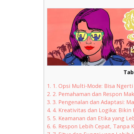
Tab
1.
1. Opsi Multi-Mode: Bisa Ngert
2.
2. Pemahaman dan Respon Mak
3.
3. Pengenalan dan Adaptasi: Ma
4.
4. Kreativitas dan Logika: Bikin
5.
5. Keamanan dan Etika yang Leb
6.
6. Respon Lebih Cepat, Tanpa K