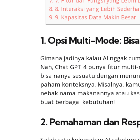
7.
7. Fitur dan Fungsi yang Lebih
8.
8. Interaksi yang Lebih Sederh
9.
9. Kapasitas Data Makin Besar
1. Opsi Multi-Mode: Bis
Gimana jadinya kalau AI nggak cuma
Nah, Chat GPT 4 punya fitur multi
bisa nanya sesuatu dengan menunj
paham konteksnya. Misalnya, kamu 
nebak nama makanannya atau kasih 
buat berbagai kebutuhan!
2. Pemahaman dan Res
Salah satu kelemahan AI sebelum-