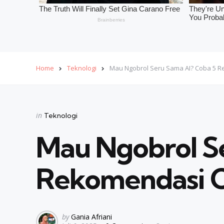
Home
Teknologi
Mau Ngobrol Seru Sama AI? Coba 5 Re
Categories
Posted
in
Teknologi
in
Mau Ngobrol S
Rekomendasi Ch
Posted
by
Gania Afriani