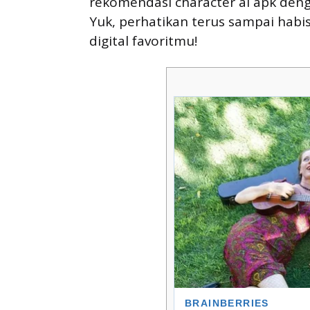
rekomendasi character ai apk deng
Yuk, perhatikan terus sampai hab
digital favoritmu!