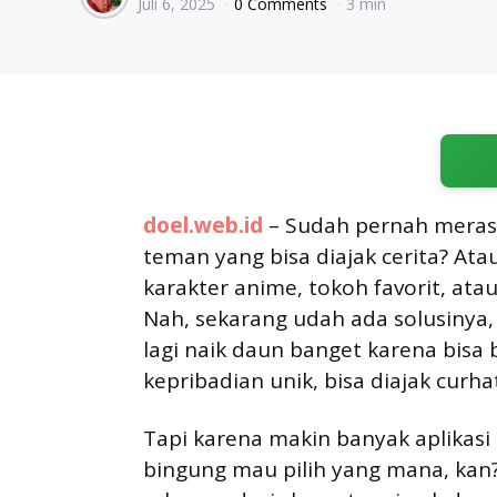
Juli 6, 2025
0 Comments
3 min
by
doel.web.id
– Sudah pernah merasa
teman yang bisa diajak cerita? A
karakter anime, tokoh favorit, ata
Nah, sekarang udah ada solusinya, 
lagi naik daun banget karena bisa
kepribadian unik, bisa diajak curha
Tapi karena makin banyak aplikasi
bingung mau pilih yang mana, kan? 