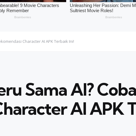
komendasi Character AI APK Terbaik Ini!
eru Sama AI? Coba
aracter AI APK Te