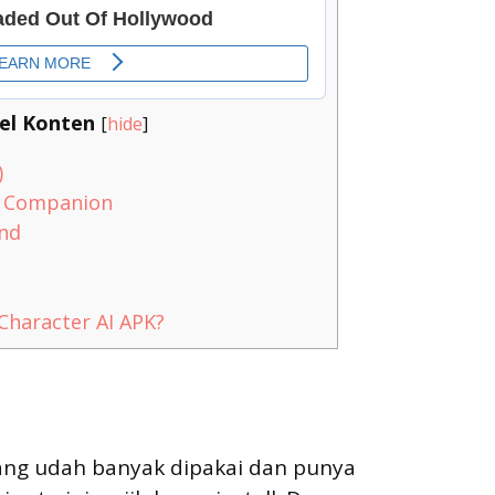
el Konten
[
hide
]
)
 & Companion
end
haracter AI APK?
yang udah banyak dipakai dan punya