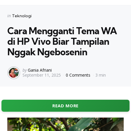
Categories
Posted
in
Teknologi
in
Cara Mengganti Tema WA
di HP Vivo Biar Tampilan
Nggak Ngebosenin
Posted
by
Gania Afriani
September 11, 2025
0 Comments
3 min
by
READ MORE