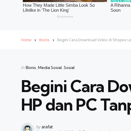
Home
Bisnis
Begini Cara Download Video di Shopee 
Categories
Posted
in
Bisnis
Media Sosial
Sosial
in
Begini Cara Do
HP dan PC Tan
Posted
by
arafat