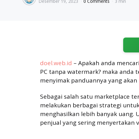
Desember 19, 2023
0 Comments
3 min
by
doel.web.id
– Apakah anda mencari
PC tanpa watermark? maka anda tep
menyimak panduannya yang akan ka
Sebagai salah satu marketplace te
melakukan berbagai strategi unt
menghasilkan lebih banyak uang. U
penjual yang sering menyertakan v