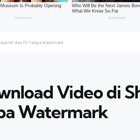
Lewat HP dan PC Tanpa Watermark
wnload Video di 
pa Watermark