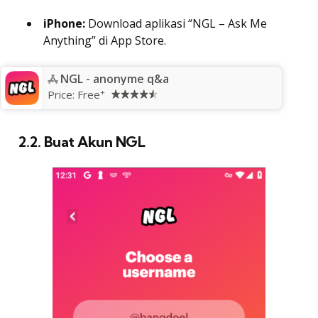
iPhone:
Download aplikasi “NGL – Ask Me
Anything” di App Store.
NGL - anonyme q&a
+
Price:
Free
2.2. Buat Akun NGL