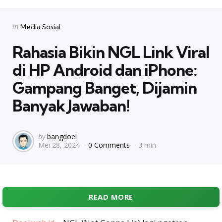
Categories
Posted
in
Media Sosial
in
Rahasia Bikin NGL Link Viral
di HP Android dan iPhone:
Gampang Banget, Dijamin
Banyak Jawaban!
Posted
by
bangdoel
Mei 28, 2024
0 Comments
3 min
by
READ MORE