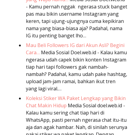
- Kamu pernah nggak ngerasa stuck banget
pas mau bikin username Instagram yang
keren, tapi ujung-ujungnya cuma kepikiran
nama yang biasa-biasa aja? Padahal, nama
IG itu penting banget lho…
Mau Beli Followers IG dari Akun Asli? Begini
Cara…
Media Sosial
Doel.web.id - Kalau kamu
ngerasa udah capek bikin konten Instagram
tiap hari tapi followers gak nambah-
nambah? Padahal, kamu udah pake hashtag,
upload jam-jam ramai, bahkan ikut tren
yang lagi viral.…
Koleksi Stiker WA Paket Lengkap yang Bikin
Chat Makin Hidup
Media Sosial
doel.web.id -
Kalau kamu sering chat tiap hari di
WhatsApp, pasti pernah ngerasa chat itu-itu
aja dan agak hambar. Nah, di sinilah serunya
pakai stiker wa paket lengkap. Dengan