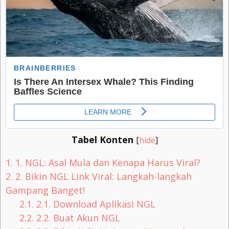
Tabel Konten
[
hide
]
1.
1. NGL: Asal Mula dan Kenapa Harus Viral?
2.
2. Bikin NGL Link Viral: Langkah-langkah
Gampang Banget!
2.1.
2.1. Download Aplikasi NGL
2.2.
2.2. Buat Akun NGL