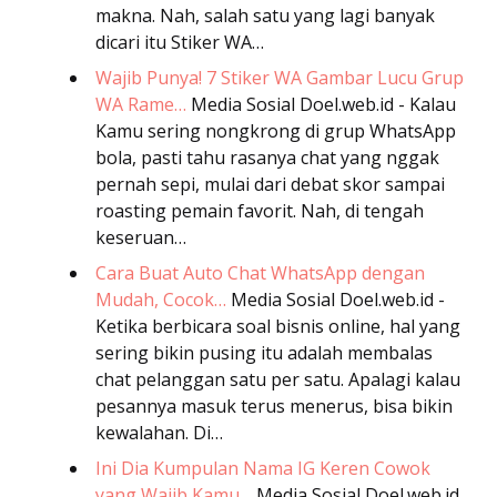
makna. Nah, salah satu yang lagi banyak
dicari itu Stiker WA…
Wajib Punya! 7 Stiker WA Gambar Lucu Grup
WA Rame…
Media Sosial
Doel.web.id - Kalau
Kamu sering nongkrong di grup WhatsApp
bola, pasti tahu rasanya chat yang nggak
pernah sepi, mulai dari debat skor sampai
roasting pemain favorit. Nah, di tengah
keseruan…
Cara Buat Auto Chat WhatsApp dengan
Mudah, Cocok…
Media Sosial
Doel.web.id -
Ketika berbicara soal bisnis online, hal yang
sering bikin pusing itu adalah membalas
chat pelanggan satu per satu. Apalagi kalau
pesannya masuk terus menerus, bisa bikin
kewalahan. Di…
Ini Dia Kumpulan Nama IG Keren Cowok
yang Wajib Kamu…
Media Sosial
Doel.web.id