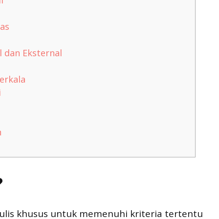
if
las
l dan Eksternal
erkala
i
n
?
tulis khusus untuk memenuhi kriteria tertentu