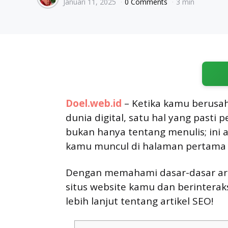
Januari 11, 2025
0 Comments
3 min
by
Doel.web.id
– Ketika kamu berusa
dunia digital, satu hal yang pasti p
bukan hanya tentang menulis; ini 
kamu muncul di halaman pertama 
Dengan memahami dasar-dasar arti
situs website kamu dan berinteraks
lebih lanjut tentang artikel SEO!