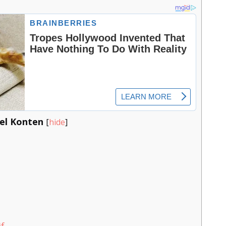
el Konten
[
hide
]
s