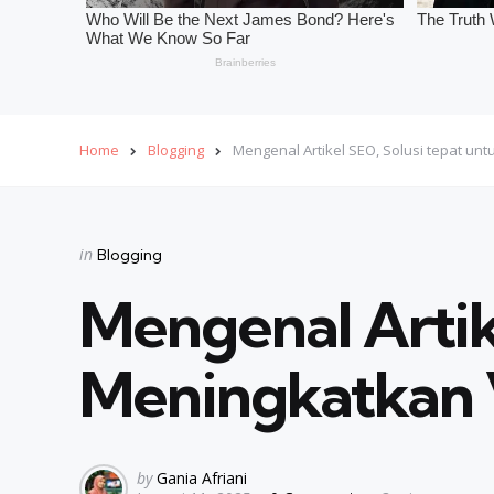
Home
Blogging
Mengenal Artikel SEO, Solusi tepat unt
Categories
Posted
in
Blogging
in
Mengenal Artik
Meningkatkan Vi
Posted
by
Gania Afriani