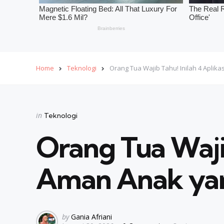
Home
Teknologi
Orang Tua Wajib Tahu! Inilah 4 Aplika
Categories
Posted
in
Teknologi
in
Orang Tua Wajib
Aman Anak yang
Posted
by
Gania Afriani