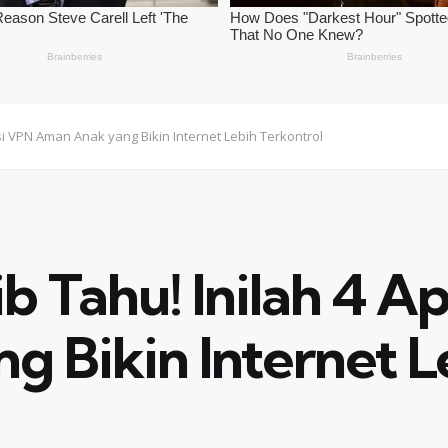
si VPN Aman Anak yang Bikin Internet Lebih Terkontrol
 Tahu! Inilah 4 A
 Bikin Internet L