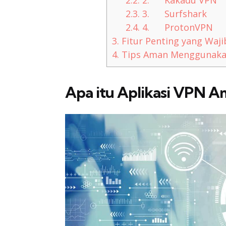
2.2.
2. Kakadu VPN
2.3.
3. Surfshark
2.4.
4. ProtonVPN
3.
Fitur Penting yang Waj
4.
Tips Aman Menggunaka
Apa itu Aplikasi VPN A