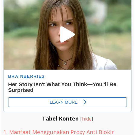
Tabel Konten
[
hide
]
1.
Manfaat Menggunakan Proxy Anti Blokir