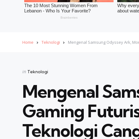
Home
Teknologi
Mengenal Samsung Odyssey Ark, Moni
Categories
Posted
in
Teknologi
in
Mengenal Sams
Gaming Futuris
Teknologi Cang