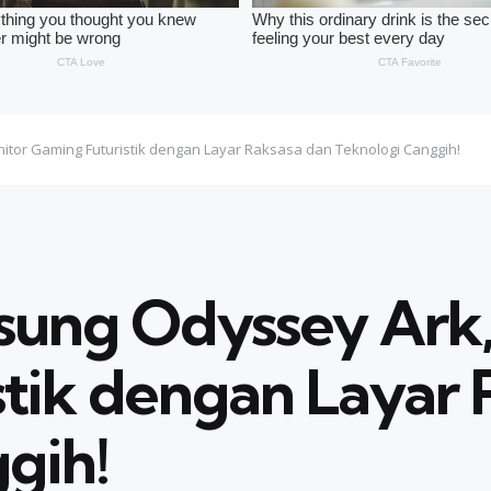
tor Gaming Futuristik dengan Layar Raksasa dan Teknologi Canggih!
ung Odyssey Ark,
tik dengan Layar 
gih!