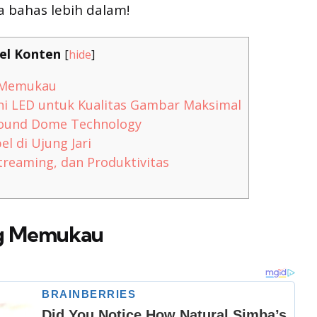
ta bahas lebih dalam!
el Konten
[
hide
]
g Memukau
i LED untuk Kualitas Gambar Maksimal
Sound Dome Technology
el di Ujung Jari
treaming, dan Produktivitas
ang Memukau