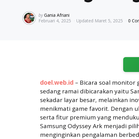
Posted
by
Gania Afriani
Februari 4, 2025
Updated
Maret 5, 2025
0 C
by
doel.web.id
– Bicara soal monitor
sedang ramai dibicarakan yaitu Sa
sekadar layar besar, melainkan i
menikmati game favorit. Dengan uku
serta fitur premium yang menduku
Samsung Odyssey Ark menjadi pili
menginginkan pengalaman berbed