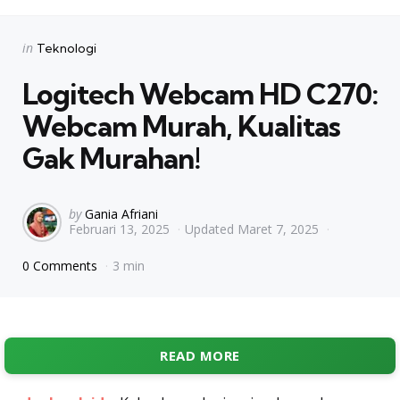
Categories
Posted
in
Teknologi
in
Logitech Webcam HD C270:
Webcam Murah, Kualitas
Gak Murahan!
Posted
by
Gania Afriani
Februari 13, 2025
Updated
Maret 7, 2025
by
0 Comments
3 min
READ MORE