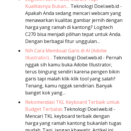
Kualitasnya Bukan…
Teknologi
Doel.web.id -
Apakah Anda sedang mencari webcam yang
menawarkan kualitas gambar jernih dengan
harga yang ramah di kantong? Logitech
C270 bisa menjadi pilihan tepat untuk Anda.
Dengan berbagai fitur unggulan…
Nih Cara Membuat Garis di AI (Adobe
Illustrator)…
Teknologi
Doel.web.id - Pernah
nggak sih kamu buka Adobe Illustrator,
terus bingung sendiri karena pengen bikin
garis tapi malah klik-klik tool yang salah?
Tenang, kamu nggak sendirian. Banyak
banget kok yang…
Rekomendasi TKL Keyboard Terbaik untuk
Budget Terbatas
Teknologi
Doel.web.id -
Mencari TKL keyboard terbaik dengan
harga yang ramah kantong bukanlah tugas
mudah. Tapi, jangan khawatir. Artikel ini