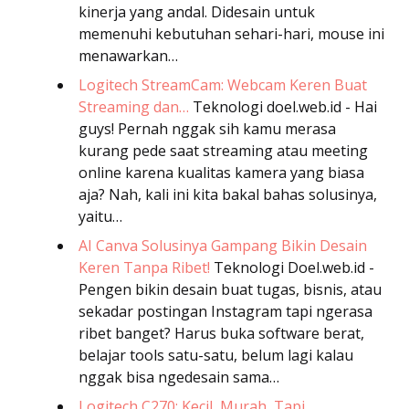
kinerja yang andal. Didesain untuk
memenuhi kebutuhan sehari-hari, mouse ini
menawarkan…
Logitech StreamCam: Webcam Keren Buat
Streaming dan…
Teknologi
doel.web.id - Hai
guys! Pernah nggak sih kamu merasa
kurang pede saat streaming atau meeting
online karena kualitas kamera yang biasa
aja? Nah, kali ini kita bakal bahas solusinya,
yaitu…
AI Canva Solusinya Gampang Bikin Desain
Keren Tanpa Ribet!
Teknologi
Doel.web.id -
Pengen bikin desain buat tugas, bisnis, atau
sekadar postingan Instagram tapi ngerasa
ribet banget? Harus buka software berat,
belajar tools satu-satu, belum lagi kalau
nggak bisa ngedesain sama…
Logitech C270: Kecil, Murah, Tapi