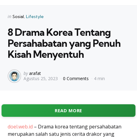
Categories
Posted
in
Sosial
Lifestyle
in
8 Drama Korea Tentang
Persahabatan yang Penuh
Kisah Menyentuh
Posted
by
arafat
Agustus 25, 2023
0 Comments
4 min
by
READ MORE
doel.web.id
– Drama korea tentang persahabatan
merupakan salah satu jenis cerita drakor yang