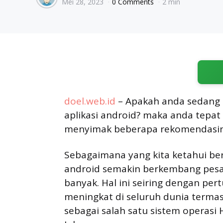
Mei 28, 2023
0 Comments
2 min
by
doel.web.id
– Apakah anda sedang 
aplikasi android? maka anda tepat 
menyimak beberapa rekomendasiny
Sebagaimana yang kita ketahui ber
android semakin berkembang pesa
banyak. Hal ini seiring dengan p
meningkat di seluruh dunia terma
sebagai salah satu sistem operasi H