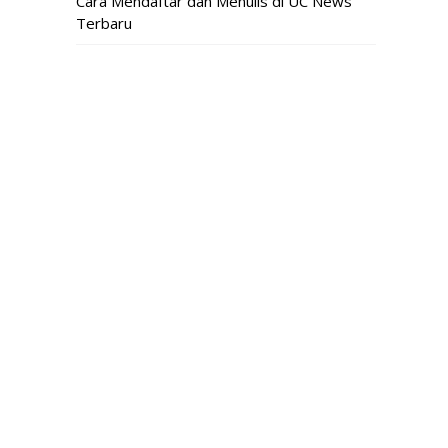
Cara Mendaftar dan Menulis di UC News
Terbaru