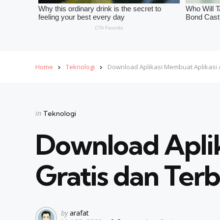
Home
Teknologi
Download Aplikasi Membuat Aplikasi 
Categories
Posted
in
Teknologi
in
Download Aplik
Gratis dan Ter
Posted
by
arafat