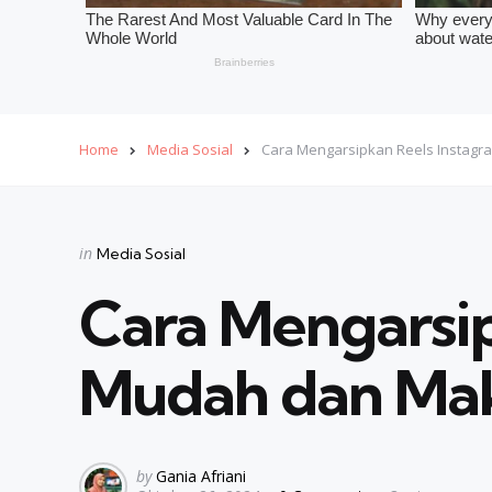
Home
Media Sosial
Cara Mengarsipkan Reels Instag
Categories
Posted
in
Media Sosial
in
Cara Mengarsi
Mudah dan Ma
Posted
by
Gania Afriani