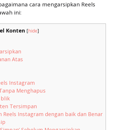
 bagaimana cara mengarsipkan Reels
awah ini:
el Konten
[
hide
]
iarsipkan
Kanan Atas
els Instagram
 Tanpa Menghapus
blik
nten Tersimpan
n Reels Instagram dengan baik dan Benar
sip
‘Simpan’ Sebelum Mengarsipkan