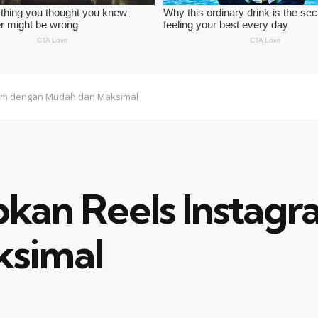
ram dengan Mudah dan Maksimal
pkan Reels Instag
ksimal