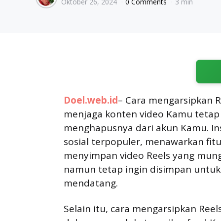
Oktober 26, 2024
0 Comments
3 min
by
Doel.web.id
– Cara mengarsipkan Re
menjaga konten video Kamu tetap 
menghapusnya dari akun Kamu. Ins
sosial terpopuler, menawarkan fi
menyimpan video Reels yang mungki
namun tetap ingin disimpan untuk 
mendatang.
Selain itu, cara mengarsipkan Reel