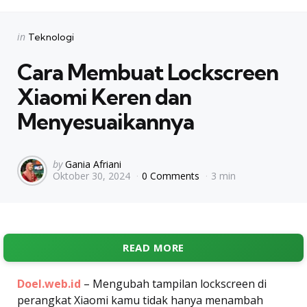
Categories
Posted
in
Teknologi
in
Cara Membuat Lockscreen
Xiaomi Keren dan
Menyesuaikannya
Posted
by
Gania Afriani
Oktober 30, 2024
0 Comments
3 min
by
READ MORE
Doel.web.id
– Mengubah tampilan lockscreen di
perangkat Xiaomi kamu tidak hanya menambah