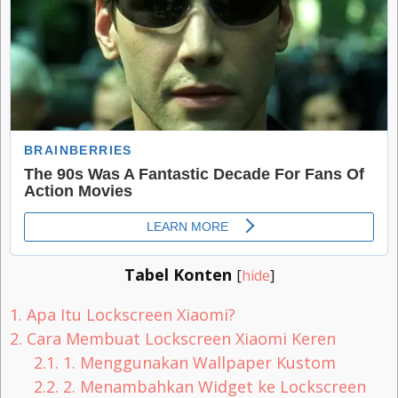
Tabel Konten
[
hide
]
1.
Apa Itu Lockscreen Xiaomi?
2.
Cara Membuat Lockscreen Xiaomi Keren
2.1.
1. Menggunakan Wallpaper Kustom
2.2.
2. Menambahkan Widget ke Lockscreen