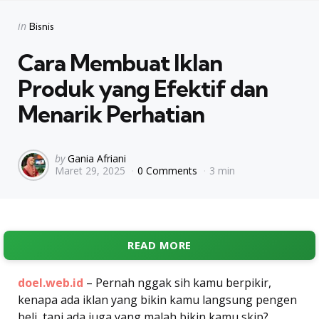
Categories
Posted
in
Bisnis
in
Cara Membuat Iklan
Produk yang Efektif dan
Menarik Perhatian
Posted
by
Gania Afriani
Maret 29, 2025
0 Comments
3 min
by
READ MORE
doel.web.id
– Pernah nggak sih kamu berpikir,
kenapa ada iklan yang bikin kamu langsung pengen
beli, tapi ada juga yang malah bikin kamu skip?