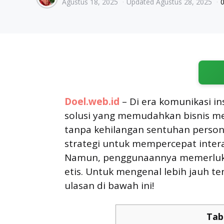
Agustus 18, 2025
Updated
Agustus 28, 2025
by
Doel.web.id
– Di era komunikasi in
solusi yang memudahkan bisnis me
tanpa kehilangan sentuhan personal
strategi untuk mempercepat inter
Namun, penggunaannya memerlukan
etis. Untuk mengenal lebih jauh t
ulasan di bawah ini!
Tab