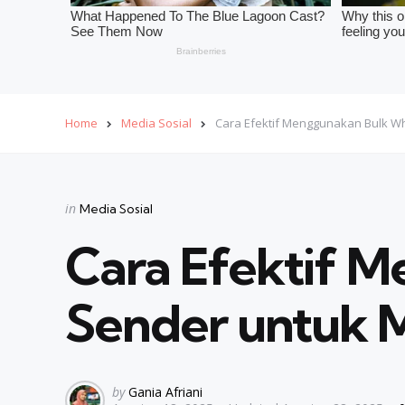
Home
Media Sosial
Cara Efektif Menggunakan Bulk W
Categories
Posted
in
Media Sosial
in
Cara Efektif 
Sender untuk M
Posted
by
Gania Afriani