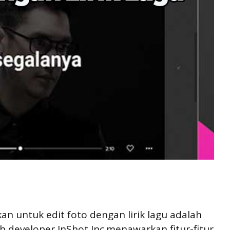
an untuk edit foto dengan lirik lagu adalah
eh developer InShot Inc.menawarkan fitur-fitur