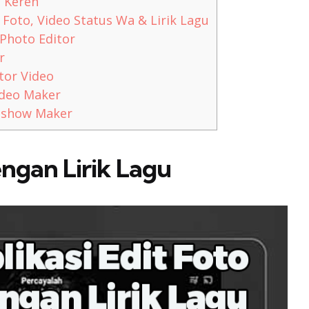
o Keren
 Foto, Video Status Wa & Lirik Lagu
 Photo Editor
r
tor Video
ideo Maker
deshow Maker
engan Lirik Lagu