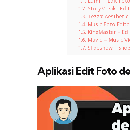
1.1.
Lumii – Edit Fot
1.2.
StoryMusik : Edit
1.3.
Tezza: Aesthetic
1.4.
Music Foto Edito
1.5.
KineMaster – Edi
1.6.
Muvid – Music V
1.7.
Slideshow – Sli
Aplikasi Edit Foto d